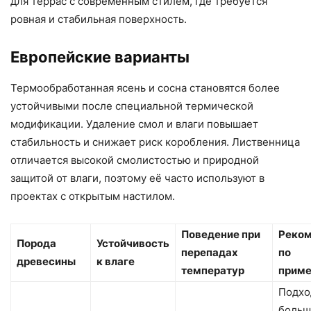
для террас с современным стилем, где требуется
ровная и стабильная поверхность.
Европейские варианты
Термообработанная ясень и сосна становятся более
устойчивыми после специальной термической
модификации. Удаление смол и влаги повышает
стабильность и снижает риск коробления. Лиственница
отличается высокой смолистостью и природной
защитой от влаги, поэтому её часто используют в
проектах с открытым настилом.
Поведение при
Реко
Порода
Устойчивость
перепадах
по
древесины
к влаге
температур
прим
Подхо
больш