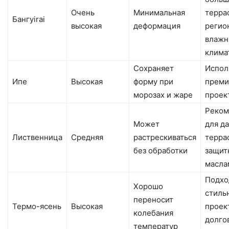
Очень
Минимальная
терра
Бангуirai
высокая
деформация
регио
влаж
клима
Сохраняет
Испол
Ипе
Высокая
форму при
преми
морозах и жаре
проек
Реком
Может
для д
Лиственница
Средняя
растрескиваться
терра
без обработки
защит
масла
Подхо
Хорошо
стиль
переносит
Термо-ясень
Высокая
проек
колебания
долго
температур