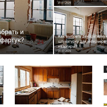
31.07.2026
ыбрать и
Как выбрать декоративну
 фартук?
штукатурку для интерьера
квартиры?
20.07.2026