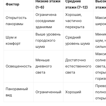
Низкие этажи
Средние
Высо
Фактор
(1–6)
этажи (7–12)
этажи
Ограничена
Хорошая,
Открытость
Макси
соседними
частично
панорамы
широк
зданиями
перекрыта
Выше уровень
Мини
Шум и
Средний
городского
шум, 
комфорт
уровень шума
шума
сильн
Макс
Меньше
Достаточно
солне
Освещенность
дневного
естественного
света,
света
света
откры
гориз
Прево
Панорамный
Ограниченный
Хороший
полно
вид
откры