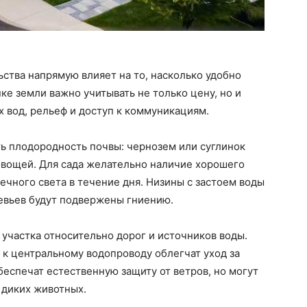
ьства напрямую влияет на то, насколько удобно
пке земли важно учитывать не только цену, но и
х вод, рельеф и доступ к коммуникациям.
ть плодородность почвы: чернозем или суглинок
овощей. Для сада желательно наличие хорошего
ечного света в течение дня. Низины с застоем воды
ревьев будут подвержены гниению.
участка относительно дорог и источников воды.
к центральному водопроводу облегчат уход за
беспечат естественную защиту от ветров, но могут
 диких животных.