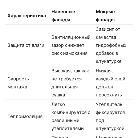
Навесные
Мокрые
Характеристика
фасады
фасады
Зависит от
Вентиляционный
качества
Защита от влаги
зазор снижает
гидрофобных
риск намокания
добавок в
штукатурке
Высокая, так как
Низкая,
Скорость
не требуется
каждый слой
монтажа
длительная
должен
сушка
просохнуть
Легко
Утеплитель
комбинируется с
фиксируется
Теплоизоляция
различными
под
утеплителями
штукатуркой
Панели
Штукатурка